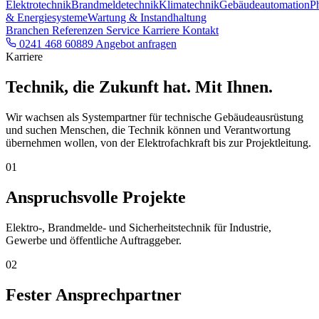
Elektrotechnik
Brandmeldetechnik
Klimatechnik
Gebäudeautomation
P
& Energiesysteme
Wartung & Instandhaltung
Branchen
Referenzen
Service
Karriere
Kontakt
0241 468 60889
Angebot anfragen
Karriere
Technik, die Zukunft hat. Mit Ihnen.
Wir wachsen als Systempartner für technische Gebäudeausrüstung
und suchen Menschen, die Technik können und Verantwortung
übernehmen wollen, von der Elektrofachkraft bis zur Projektleitung.
01
Anspruchsvolle Projekte
Elektro-, Brandmelde- und Sicherheitstechnik für Industrie,
Gewerbe und öffentliche Auftraggeber.
02
Fester Ansprechpartner