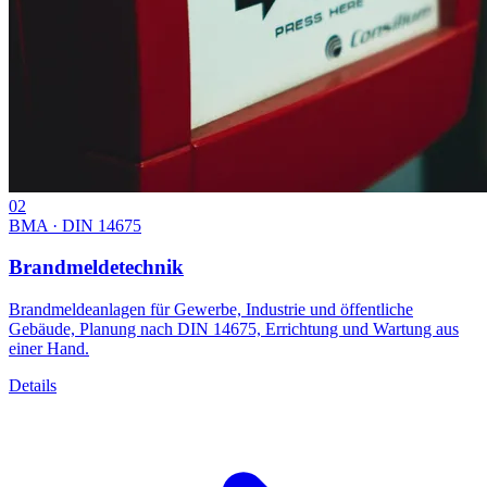
02
BMA · DIN 14675
Brandmeldetechnik
Brandmeldeanlagen für Gewerbe, Industrie und öffentliche
Gebäude, Planung nach DIN 14675, Errichtung und Wartung aus
einer Hand.
Details