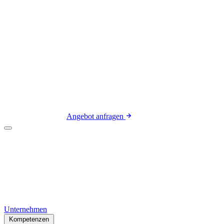
Branchen
Referenzen
Service
Karriere
Kontakt
0241 468 60889
Angebot anfragen
Unternehmen
Kompetenzen